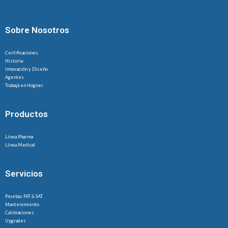
Sobre Nosotros
Certificaciones
Historia
Innovación y Diseño
Agentes
Trabajá en Hogner
Productos
Línea Pharma
Línea Medical
Servicios
Pruebas FAT & SAT
Mantenimiento
Calibraciones
Upgrades