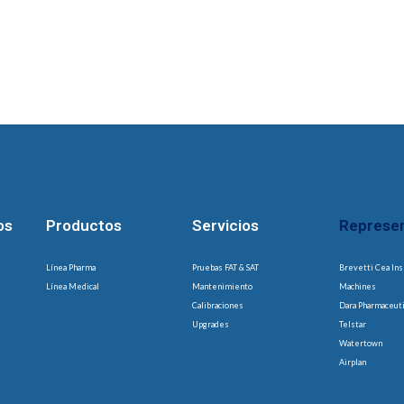
os
Productos
Servicios
Represe
Línea Pharma
Pruebas FAT & SAT
Brevetti Cea Ins
Línea Medical
Mantenimiento
Machines
Calibraciones
Dara Pharmaceut
Upgrades
Telstar
Watertown
Airplan