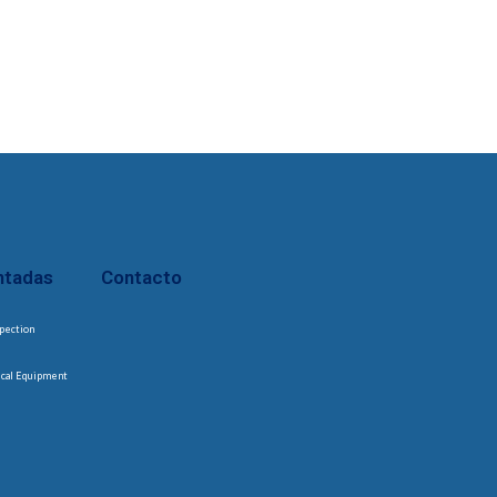
ntadas
Contacto
pection
ical Equipment