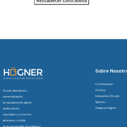
Restablecer contraseña
Sobre Nosotr
Certificaciones
Historia
Diseño, fabricación y
Innovación y Diseño
comercialización
Agentes
de equipamiento para la
Trabajá en Högner
producción de
inyectables y estériles:
autoclaves, estufas
de despirogenado, destiladores,