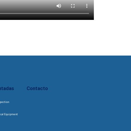
ntadas
Contacto
pection
ical Equipment