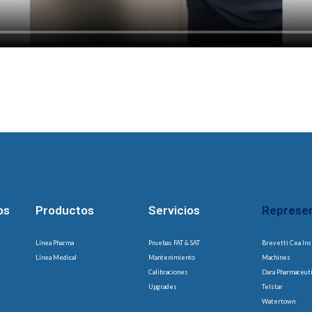
os
Productos
Servicios
Represe
Línea Pharma
Pruebas FAT & SAT
Brevetti Cea Ins
Línea Medical
Mantenimiento
Machines
Calibraciones
Dara Pharmaceut
Upgrades
Telstar
Watertown