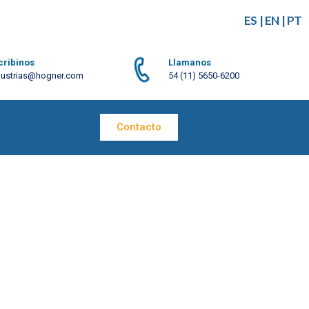
ES
|
EN
|
PT
cribinos
Llamanos
dustrias@hogner.com
54 (11) 5650-6200
Contacto