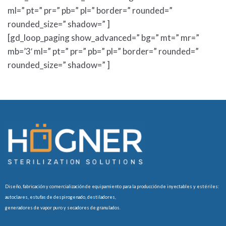
ml=” pt=” pr=” pb=” pl=” border=” rounded=”
rounded_size=” shadow=” ]
[gd_loop_paging show_advanced=” bg=” mt=” mr=”
mb=’3′ ml=” pt=” pr=” pb=” pl=” border=” rounded=”
rounded_size=” shadow=” ]
Diseño, fabricación y comercialización de equipamiento para la producción de inyectables y estériles:
autoclaves, estufas de despirogenado, destiladores,
generadores de vapor puro y secadores de granulados.