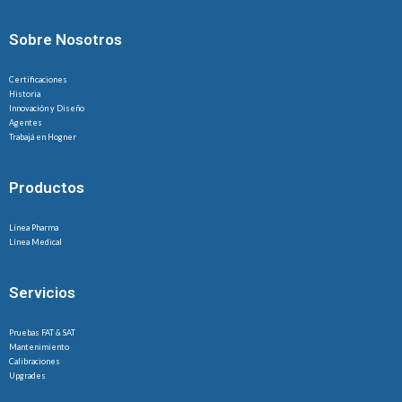
Sobre Nosotros
Certificaciones
Historia
Innovación y Diseño
Agentes
Trabajá en Hogner
Productos
Línea Pharma
Línea Medical
Servicios
Pruebas FAT & SAT
Mantenimiento
Calibraciones
Upgrades