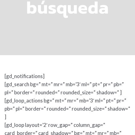
búsqueda
[gd_notifications]
[gd_search bg=” mt=” mr=” mb=’3′ ml=” pt=” pr=” pb=”
pl=” border=” rounded=” rounded_size=” shadow=” ]
[gd_loop_actions bg=” mt=” mr=” mb=’3′ ml=” pt=” pr=”
pb=” pl=” border=” rounded=” rounded_size=” shadow=”
]
[gd_loop layout=’2′ row_gap=” column_gap=”
card_border=” card_shadow=” bg=” mt=” mr=” mb=”